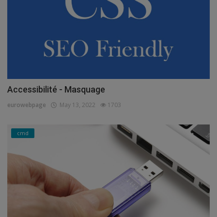
Accessibilité - Masquage
eurowebpage
May 13, 2022
1703
cmd