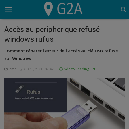
Accès au peripherique refusé
windows rufus
Home
Comment réparer l'erreur de l'accès au clé USB refusé
G2A
sur Windows
Script
cmd
Add to Reading List
Oct 13, 2023
4633
SEO
Lighthouse
OVH
Logiciels
Serveur