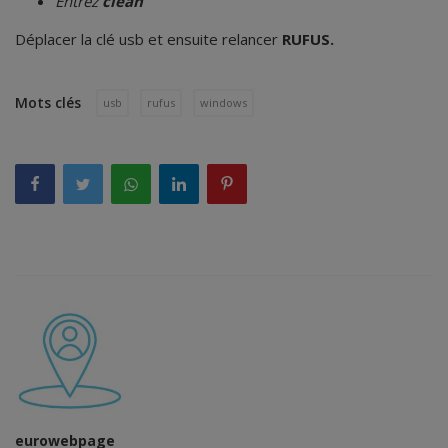
Entrez
clean
Déplacer la clé usb et ensuite relancer
RUFUS.
Mots clés
usb
rufus
windows
eurowebpage