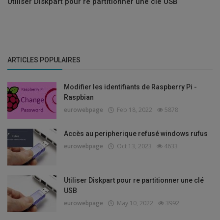
Utiliser Diskpart pour re partitionner une clé USB
ARTICLES POPULAIRES
Modifier les identifiants de Raspberry Pi -
Raspbian
eurowebpage
Feb 18, 2022
5878
Accès au peripherique refusé windows rufus
eurowebpage
Oct 13, 2023
4633
Utiliser Diskpart pour re partitionner une clé
USB
eurowebpage
May 10, 2022
3992