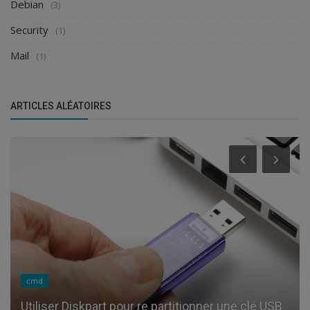
Debian
(3)
Security
(1)
Mail
(1)
ARTICLES ALÉATOIRES
cmd
Utiliser Diskpart pour re partitionner une clé USB