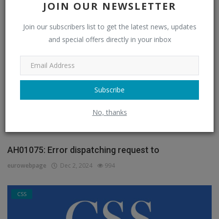
JOIN OUR NEWSLETTER
eurowebpage
Jan 20, 2025
684
Join our subscribers list to get the latest news, updates
Debian
and special offers directly in your inbox
Subscribe
No, thanks
AH01075: Error dispatching request to
eurowebpage
Dec 2, 2024
994
CSS