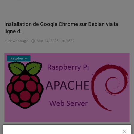
Installation de Google Chrome sur Debian via la
ligne d...
eurowebpage
Mar 14, 2025
3632
Raspberry
Package apache2 has no installation candidate