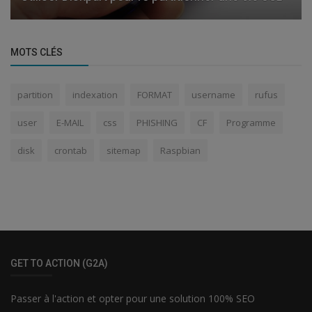
MOTS CLÉS
partition
indexation
FORMAT
username
rufus
user
E-MAIL
css
PHISHING
CF
Programme
disk
crontab
sitemap
Raspbian
GET TO ACTION (G2A)
Passer à l'action et opter pour une solution 100% SEO