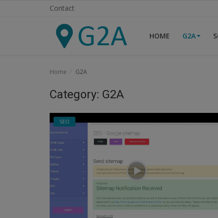
Contact
HOME
G2A
S
Home
Home
G2A
G2A
Category: G2A
Script
SEO
SEO
Lighthouse
OVH
Logiciels
Serveur