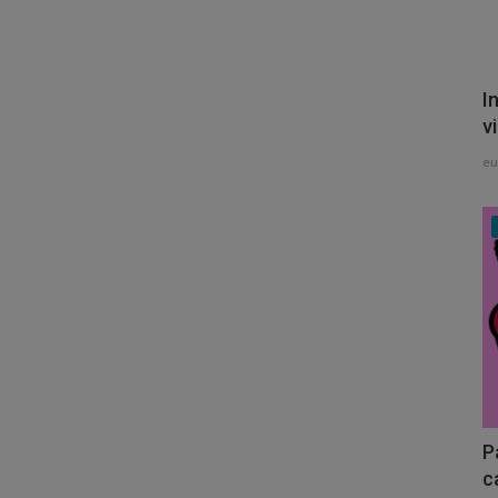
I
vi
e
P
c