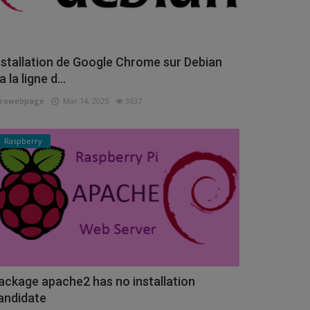
nstallation de Google Chrome sur Debian
a la ligne d...
urowebpage
Mar 14, 2025
3637
Raspberry
ackage apache2 has no installation
andidate