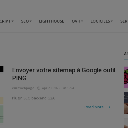
CRIPT
SEO
LIGHTHOUSE
OVH
LOGICIELS
SER
A
Envoyer votre sitemap à Google outil
PING
eurowebpage
Apr 23, 2022
1794
Plugin SEO backend G2A
Read More