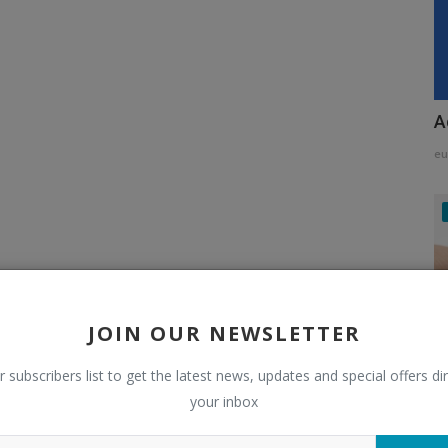
A
e
JOIN OUR NEWSLETTER
r subscribers list to get the latest news, updates and special offers dir
your inbox
U
U