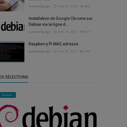
eurowebpage
May 10, 2022
3992
Installation de Google Chrome sur
Debian via la ligne d...
eurowebpage
Mar 14, 2025
3637
Raspberry Pi MAC adresse
eurowebpage
Feb 18, 2022
2463
OS SÉLECTIONS
Debian