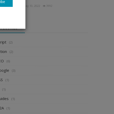
ibe
urowebpage
May 10, 2022
3992
ATÉGORIES
ript
(2)
tion
(2)
EO
(6)
oogle
(3)
SS
(1)
(1)
uides
(1)
2A
(1)