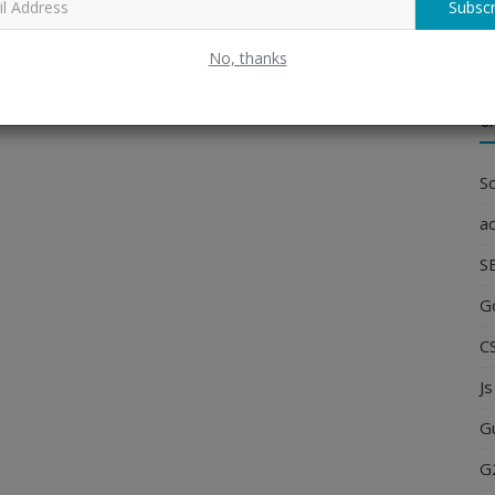
Subscr
e
No, thanks
C
Sc
ac
S
G
C
Js
G
G