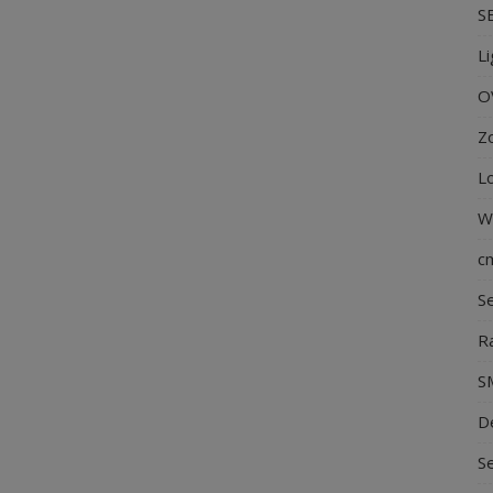
S
L
O
Z
Lo
W
c
S
R
S
D
Se