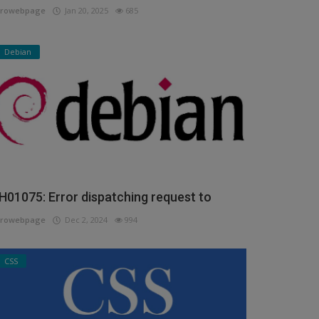
urowebpage
Jan 20, 2025
685
Debian
H01075: Error dispatching request to
urowebpage
Dec 2, 2024
994
CSS