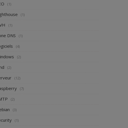
EO
(1)
ighthouse
(1)
VH
(1)
one DNS
(1)
giciels
(4)
indows
(2)
md
(2)
erveur
(12)
aspberry
(7)
MTP
(2)
ebian
(3)
curity
(1)