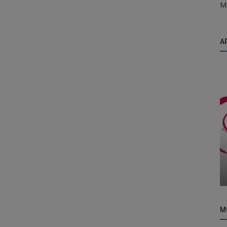
Ma
A
Windows
er une
Formater une carte SD
M