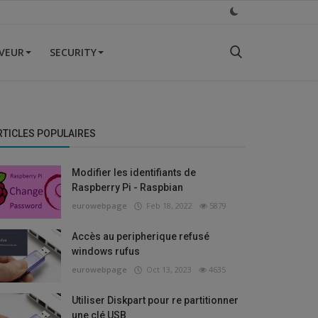
VEUR
SECURITY
RTICLES POPULAIRES
Modifier les identifiants de
Raspberry Pi - Raspbian
eurowebpage
Feb 18, 2022
5879
Accès au peripherique refusé
windows rufus
eurowebpage
Oct 13, 2023
4635
Utiliser Diskpart pour re partitionner
une clé USB