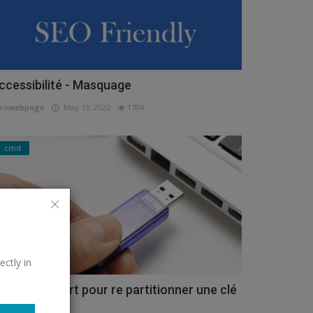
ccessibilité - Masquage
urowebpage
May 13, 2022
1704
cmd
ectly in
tiliser Diskpart pour re partitionner une clé
SB