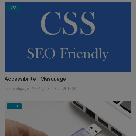
CSS
Accessibilité - Masquage
eurowebpage
May 13, 2022
1708
cmd