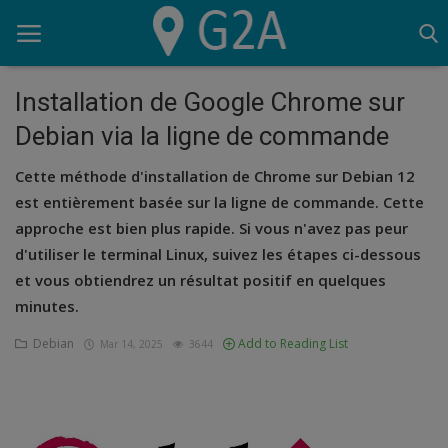
Installation de Google Chrome sur
Debian via la ligne de commande
Home
Cette méthode d'installation de Chrome sur Debian 12
G2A
est entièrement basée sur la ligne de commande. Cette
approche est bien plus rapide. Si vous n'avez pas peur
Script
d'utiliser le terminal Linux, suivez les étapes ci-dessous
SEO
et vous obtiendrez un résultat positif en quelques
minutes.
Lighthouse
Debian
Add to Reading List
Mar 14, 2025
3644
OVH
Logiciels
Serveur