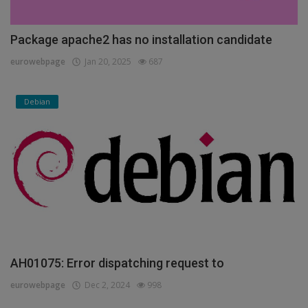
Package apache2 has no installation candidate
eurowebpage
Jan 20, 2025
687
Debian
AH01075: Error dispatching request to
eurowebpage
Dec 2, 2024
998