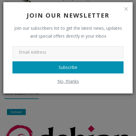
USB
eurowebpage
May 10, 2022
4003
JOIN OUR NEWSLETTER
Installation de Google Chrome sur Debian via
Join our subscribers list to get the latest news, updates
la ligne d...
and special offers directly in your inbox
eurowebpage
Mar 14, 2025
3644
Raspberry Pi MAC adresse
eurowebpage
Feb 18, 2022
2467
Subscribe
No, thanks
NOS SÉLECTIONS
Debian