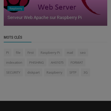
Raspberry
Serveur Web Apache sur Raspberry Pi
MOTS CLÉS
PI
file
First
Raspberry Pi
mail
seo
indexation
PHISHING
AH01075
FORMAT
SECURITY
diskpart
Raspberry
SFTP
3G