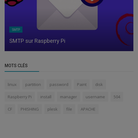
SMTP
SMTP sur Raspberry Pi
MOTS CLÉS
linux
partition
password
Paint
disk
Raspberry Pi
install
manager
username
504
CF
PHISHING
plesk
file
APACHE