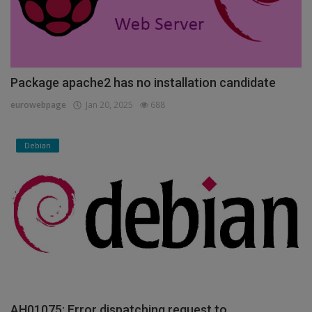
Package apache2 has no installation candidate
eurowebpage
Jan 20, 2025
688
Debian
AH01075: Error dispatching request to