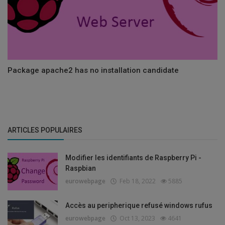
Package apache2 has no installation candidate
ARTICLES POPULAIRES
Modifier les identifiants de Raspberry Pi -
Raspbian
eurowebpage
Feb 18, 2022
5885
Accès au peripherique refusé windows rufus
eurowebpage
Oct 13, 2023
4641