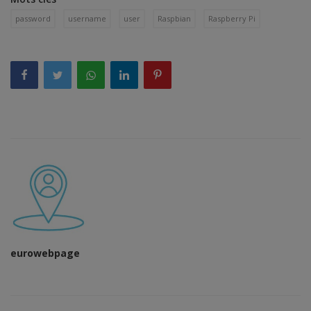
password
username
user
Raspbian
Raspberry Pi
eurowebpage