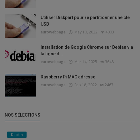
Utiliser Diskpart pour re partitionner une clé
USB
eurowebpage
May 10, 2022
4003
Installation de Google Chrome sur Debian via
la ligne d...
eurowebpage
Mar 14, 2025
3648
Raspberry Pi MAC adresse
eurowebpage
Feb 18, 2022
2467
NOS SÉLECTIONS
Debian