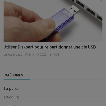
Utiliser Diskpart pour re partitionner une clé USB
eurowebpage
May 10, 2022
4003
CATÉGORIES
Script
(2)
action
(2)
SEO