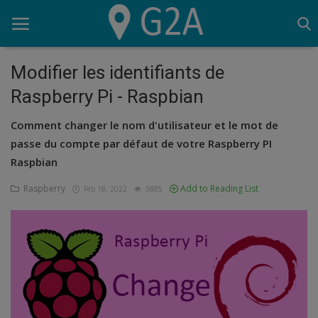
Modifier les identifiants de
Raspberry Pi - Raspbian
Home
Comment changer le nom d'utilisateur et le mot de
G2A
passe du compte par défaut de votre Raspberry PI
Raspbian
Script
Raspberry
Add to Reading List
Feb 18, 2022
5885
SEO
Lighthouse
OVH
Logiciels
Serveur