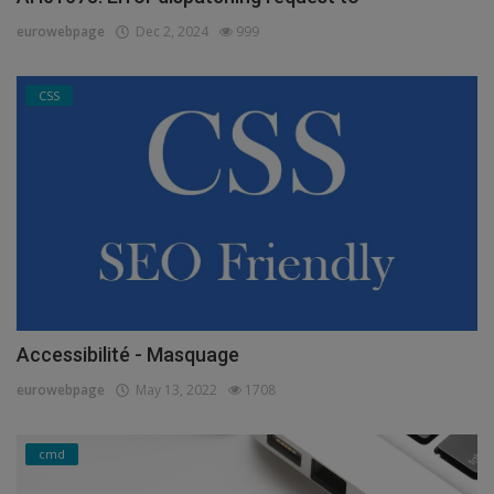
eurowebpage
Dec 2, 2024
999
CSS
Accessibilité - Masquage
eurowebpage
May 13, 2022
1708
cmd