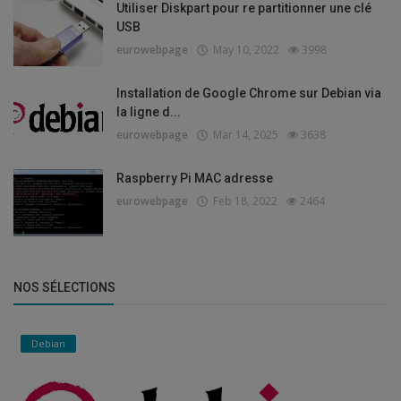
Utiliser Diskpart pour re partitionner une clé
USB
eurowebpage
May 10, 2022
3998
Installation de Google Chrome sur Debian via
la ligne d...
eurowebpage
Mar 14, 2025
3638
Raspberry Pi MAC adresse
eurowebpage
Feb 18, 2022
2464
NOS SÉLECTIONS
Debian