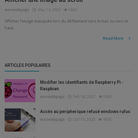
eurowebpage
May 14, 2022
1662
Security
Afficher l'image masquée lors du défilement vers le bas ou vers le
haut .
Read More
ARTICLES POPULAIRES
Modifier les identifiants de Raspberry Pi -
Raspbian
eurowebpage
Feb 18, 2022
5880
Accès au peripherique refusé windows rufus
eurowebpage
Oct 13, 2023
4636