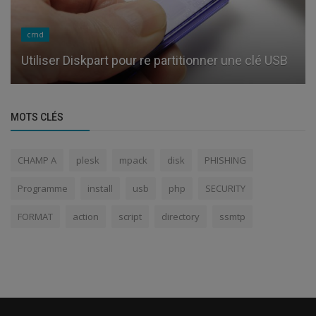
cmd
Utiliser Diskpart pour re partitionner une clé USB
MOTS CLÉS
CHAMP A
plesk
mpack
disk
PHISHING
Programme
install
usb
php
SECURITY
FORMAT
action
script
directory
ssmtp