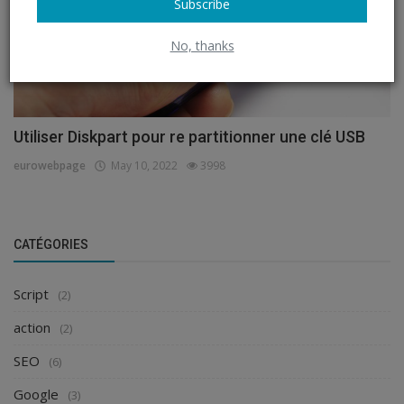
Subscribe
No, thanks
Utiliser Diskpart pour re partitionner une clé USB
eurowebpage
May 10, 2022
3998
CATÉGORIES
Script
(2)
action
(2)
SEO
(6)
Google
(3)