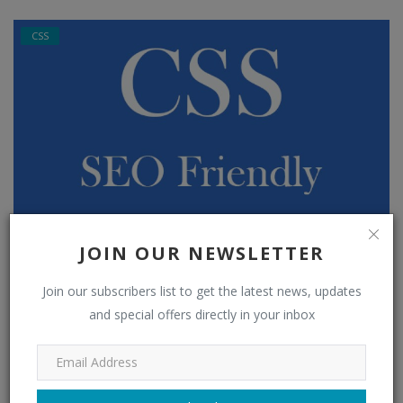
CSS
Accessibilité - Masquage
JOIN OUR NEWSLETTER
eurowebpage
May 13, 2022
1705
Join our subscribers list to get the latest news, updates
and special offers directly in your inbox
cmd