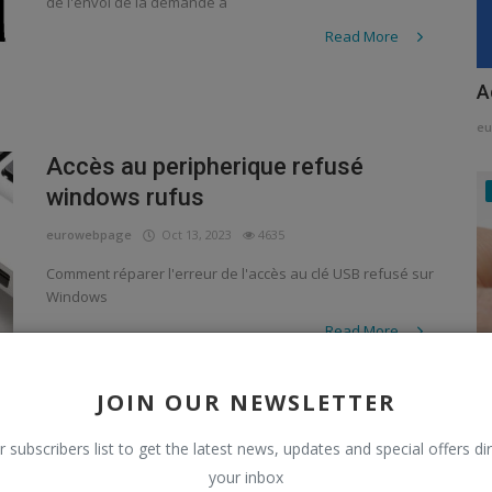
de l'envoi de la demande à
Read More
A
e
Accès au peripherique refusé
windows rufus
eurowebpage
Oct 13, 2023
4635
Comment réparer l'erreur de l'accès au clé USB refusé sur
Windows
Read More
JOIN OUR NEWSLETTER
U
U
r subscribers list to get the latest news, updates and special offers dir
Expand Filesystem raspberry
your inbox
e