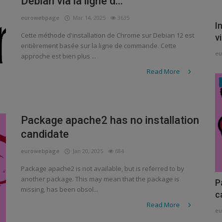
Debian via la ligne d...
eurowebpage
Mar 14, 2025
3635
I
Cette méthode d'installation de Chrome sur Debian 12 est
vi
entièrement basée sur la ligne de commande. Cette
e
approche est bien plus ...
Read More
Package apache2 has no installation
candidate
eurowebpage
Jan 20, 2025
684
Package apache2 is not available, but is referred to by
another package. This may mean that the package is
P
missing, has been obsol...
c
Read More
e