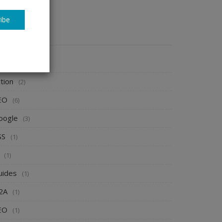
ibe
ATÉGORIES
ript
(2)
tion
(2)
EO
(6)
oogle
(3)
SS
(1)
(1)
uides
(1)
2A
(1)
EO
(1)