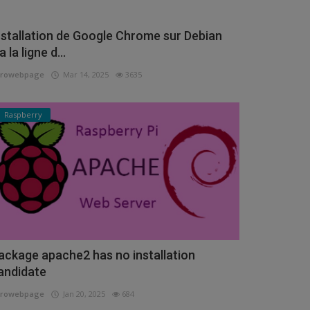
nstallation de Google Chrome sur Debian
a la ligne d...
urowebpage
Mar 14, 2025
3635
Raspberry
ackage apache2 has no installation
andidate
urowebpage
Jan 20, 2025
684