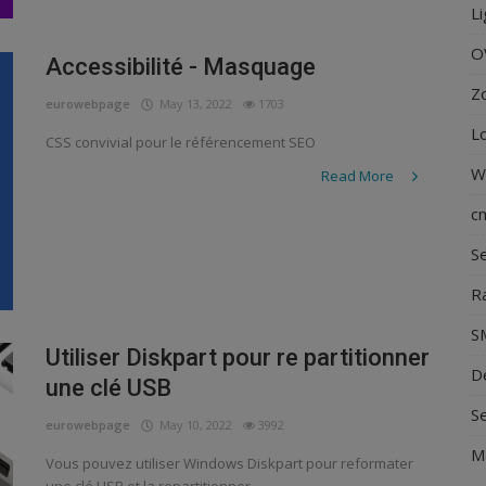
L
O
Accessibilité - Masquage
Z
eurowebpage
May 13, 2022
1703
Lo
CSS convivial pour le référencement SEO
W
Read More
c
S
R
S
Utiliser Diskpart pour re partitionner
D
une clé USB
Se
eurowebpage
May 10, 2022
3992
Ma
Vous pouvez utiliser Windows Diskpart pour reformater