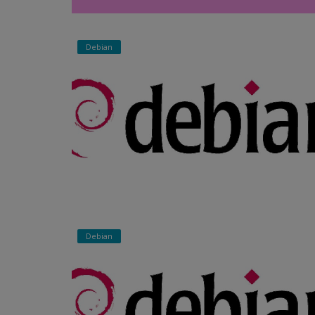
Debian
Debian