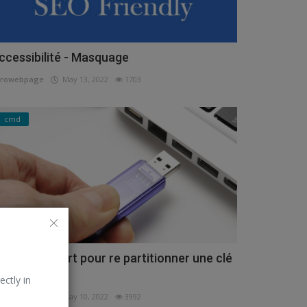
ccessibilité - Masquage
urowebpage
May 13, 2022
1703
cmd
tiliser Diskpart pour re partitionner une clé
SB
ectly in
urowebpage
May 10, 2022
3992