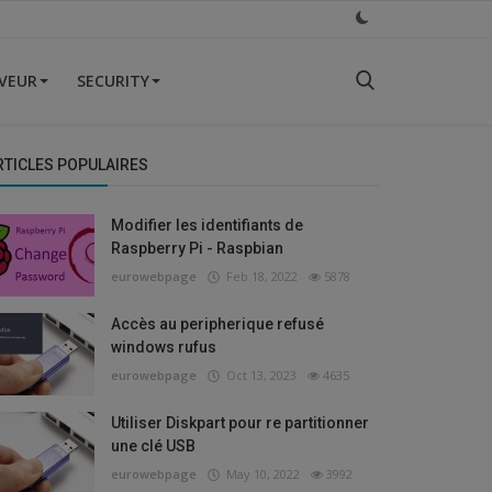
VEUR
SECURITY
RTICLES POPULAIRES
Modifier les identifiants de
Raspberry Pi - Raspbian
eurowebpage
Feb 18, 2022
5878
Accès au peripherique refusé
windows rufus
eurowebpage
Oct 13, 2023
4635
Utiliser Diskpart pour re partitionner
une clé USB
eurowebpage
May 10, 2022
3992