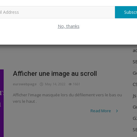
eurowebpage
Jun 7, 2022
1862
Subscr
Comment étendre le système de fichiers dans Raspberry Pi
C
Read More
No, thanks
Sc
ac
S
G
Afficher une image au scroll
C
eurowebpage
May 14, 2022
1661
Afficher l'image masquée lors du défilement vers le bas ou
Js
vers le haut .
G
Read More
G
S