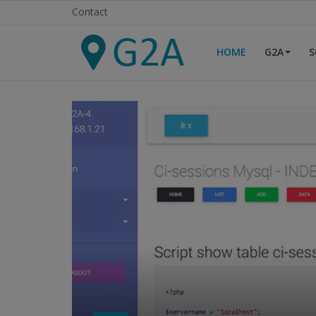
Contact
HOME
G2A
S
Home
G2A
Script
SEO
Lighthouse
OVH
Logiciels
Serveur