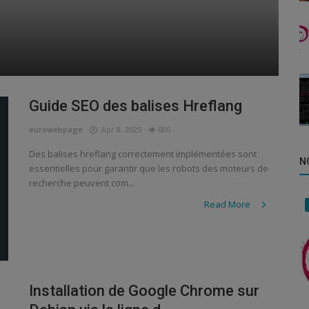
a
D
e
Guide SEO des balises Hreflang
eurowebpage
Apr 8, 2025
606
Des balises hreflang correctement implémentées sont
N
essentielles pour garantir que les robots des moteurs de
recherche peuvent com...
Read More
Installation de Google Chrome sur