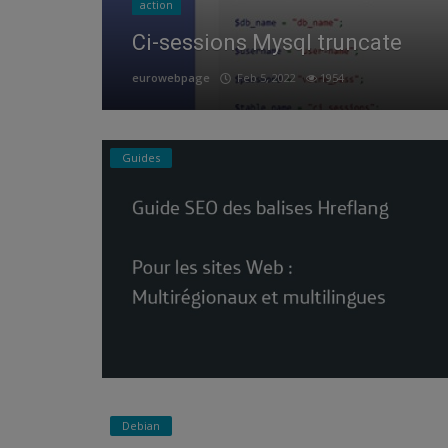
action
Ci-sessions Mysql truncate
Security
eurowebpage
Feb 5, 2022
1954
Guides
Debian