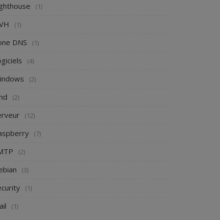
ighthouse
(1)
VH
(1)
one DNS
(1)
giciels
(4)
indows
(2)
md
(2)
erveur
(12)
aspberry
(7)
MTP
(2)
ebian
(3)
curity
(1)
il
(1)