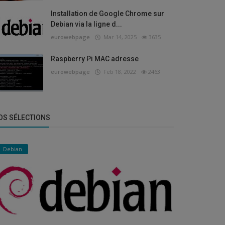
ction
Installation de Google Chrome sur
elete ci-sessions files directory
Debian via la ligne d...
eurowebpage
Mar 14, 2025
3635
urowebpage
Feb 6, 2022
1732
Raspberry Pi MAC adresse
eurowebpage
Feb 18, 2022
2463
OS SÉLECTIONS
Debian