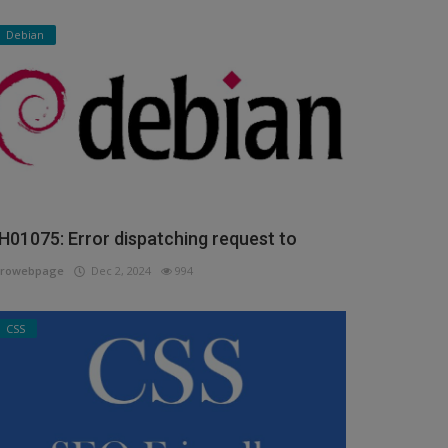
Debian
H01075: Error dispatching request to
urowebpage
Dec 2, 2024
994
CSS