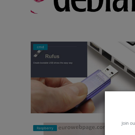
cmd
Join ou
Raspberry