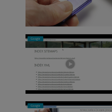
Google
Debian
AH01075: Error dispatching reques
Google