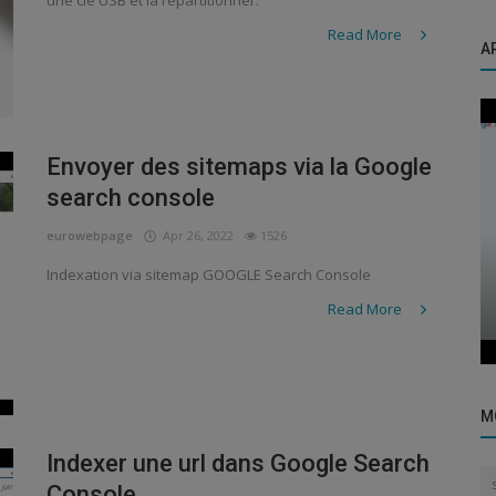
une clé USB et la repartitionner.
Read More
A
Envoyer des sitemaps via la Google
search console
eurowebpage
Apr 26, 2022
1526
Debian
Indexation via sitemap GOOGLE Search Console
Installation de Google Chrome sur Debian
Read More
t to
via la ligne de commande
M
Indexer une url dans Google Search
Console