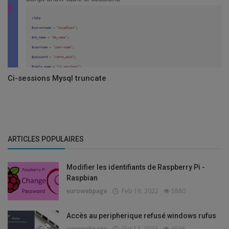
Ci-sessions Mysql truncate
ARTICLES POPULAIRES
Modifier les identifiants de Raspberry Pi -
Raspbian
eurowebpage
Feb 18, 2022
5880
Accès au peripherique refusé windows rufus
eurowebpage
Oct 13, 2023
4636