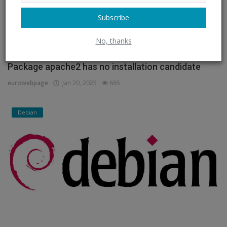
Subscribe
No, thanks
Package apache2 has no installation candidate
eurowebpage
Jan 20, 2025
685
Debian