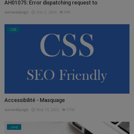
AH01075: Error dispatching request to
eurowebpage
Dec 2, 2024
996
CSS
Accessibilité - Masquage
eurowebpage
May 13, 2022
1705
cmd