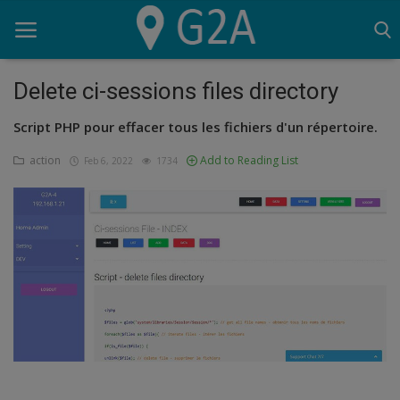
Delete ci-sessions files directory
Script PHP pour effacer tous les fichiers d'un répertoire.
Home
action
Add to Reading List
Feb 6, 2022
1734
G2A
Script
SEO
Lighthouse
OVH
Logiciels
Serveur