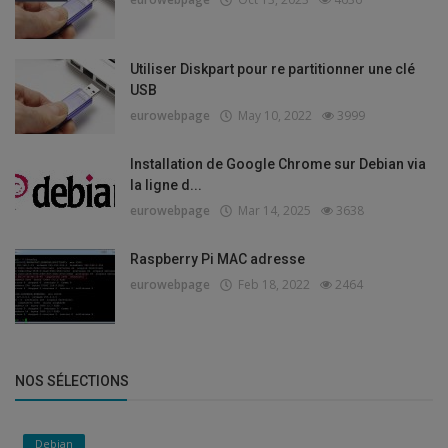
Utiliser Diskpart pour re partitionner une clé
USB
eurowebpage
May 10, 2022
3999
Installation de Google Chrome sur Debian via
la ligne d...
eurowebpage
Mar 14, 2025
3638
Raspberry Pi MAC adresse
eurowebpage
Feb 18, 2022
2464
NOS SÉLECTIONS
Debian