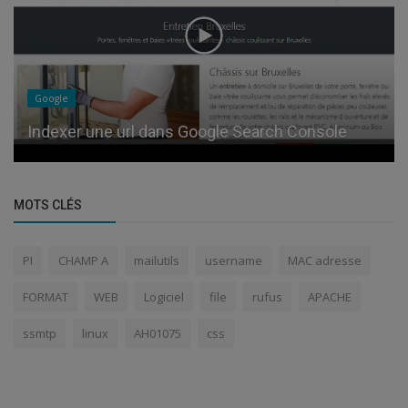
Google
Indexer une url dans Google Search Console
MOTS CLÉS
PI
CHAMP A
mailutils
username
MAC adresse
FORMAT
WEB
Logiciel
file
rufus
APACHE
ssmtp
linux
AH01075
css