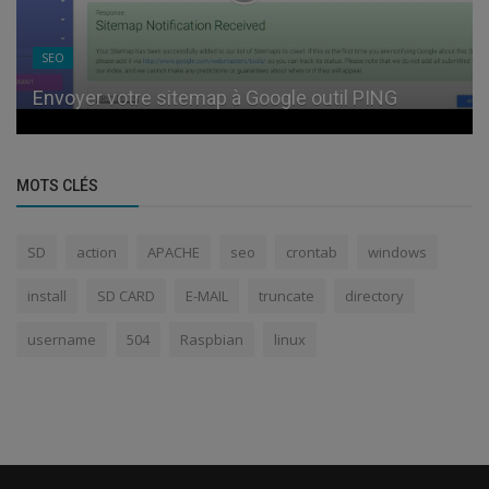
SEO
Envoyer votre sitemap à Google outil PING
MOTS CLÉS
SD
action
APACHE
seo
crontab
windows
install
SD CARD
E-MAIL
truncate
directory
username
504
Raspbian
linux