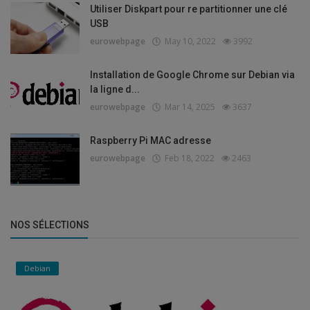
Utiliser Diskpart pour re partitionner une clé
USB
eurowebpage
May 10, 2022
3992
Installation de Google Chrome sur Debian via
la ligne d...
eurowebpage
Mar 14, 2025
3637
Raspberry Pi MAC adresse
eurowebpage
Feb 18, 2022
2463
NOS SÉLECTIONS
Debian