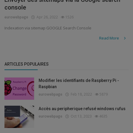
console
Security
eurowebpage
Apr 26, 2022
1526
Indexation via sitemap GOOGLE Search Console
Read More
ARTICLES POPULAIRES
Modifier les identifiants de Raspberry Pi -
Raspbian
eurowebpage
Feb 18, 2022
5879
Accès au peripherique refusé windows rufus
eurowebpage
Oct 13, 2023
4635