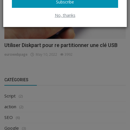
Subscribe
No, thanks
Utiliser Diskpart pour re partitionner une clé USB
eurowebpage
May 10, 2022
3992
CATÉGORIES
Script
(2)
action
(2)
SEO
(6)
Google
(3)