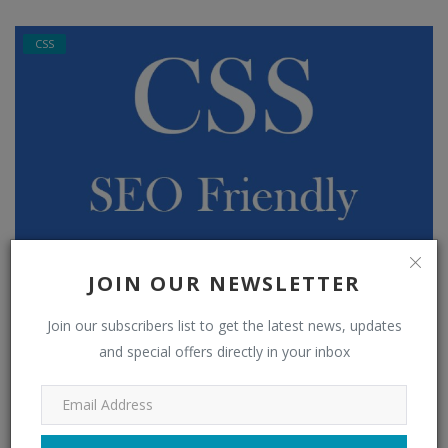
CSS
Accessibilité - Masquage
JOIN OUR NEWSLETTER
eurowebpage
May 13, 2022
1704
Join our subscribers list to get the latest news, updates
and special offers directly in your inbox
cmd