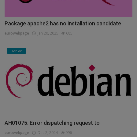
Package apache2 has no installation candidate
eurowebpage
Jan 20, 2025
685
Debian
AH01075: Error dispatching request to
eurowebpage
Dec 2, 2024
996