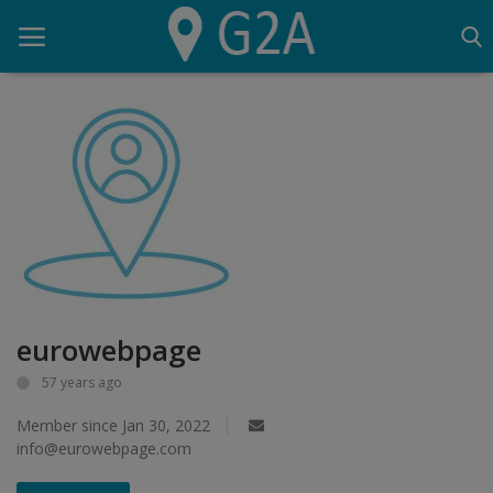
Home
G2A
Script
SEO
eurowebpage
Lighthouse
57 years ago
OVH
Member since Jan 30, 2022
Logiciels
info@eurowebpage.com
Serveur