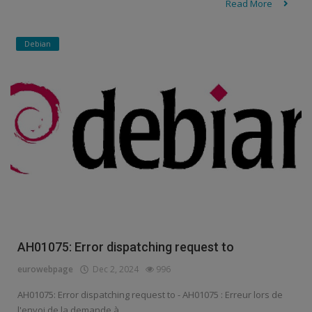
Read More
Debian
AH01075: Error dispatching request to
eurowebpage
Dec 2, 2024
996
AH01075: Error dispatching request to - AH01075 : Erreur lors de
l'envoi de la demande à