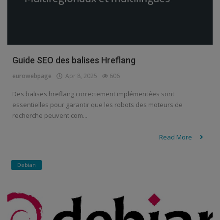
Guide SEO des balises Hreflang
eurowebpage
Apr 8, 2025
606
Des balises hreflang correctement implémentées sont
essentielles pour garantir que les robots des moteurs de
recherche peuvent com...
Read More
Debian