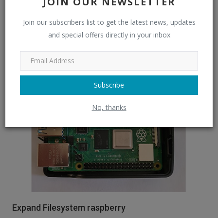
JOIN OUR NEWSLETTER
Comment réparer l'erreur de l'accès au clé USB refusé sur
Windows
Join our subscribers list to get the latest news, updates
and special offers directly in your inbox
Read More
Raspberry
Subscribe
No, thanks
Expand Filesystem raspberry