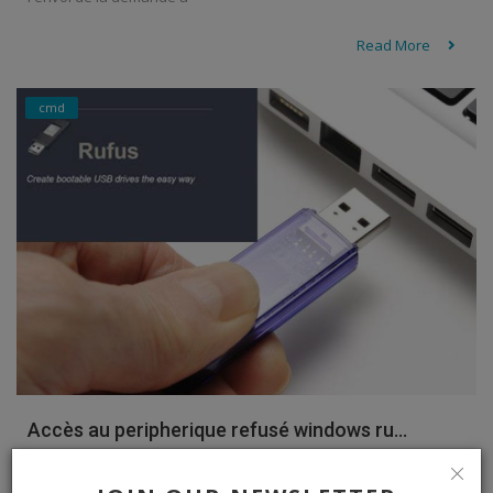
Read More
cmd
Accès au peripherique refusé windows ru...
eurowebpage
Oct 13, 2023
4635